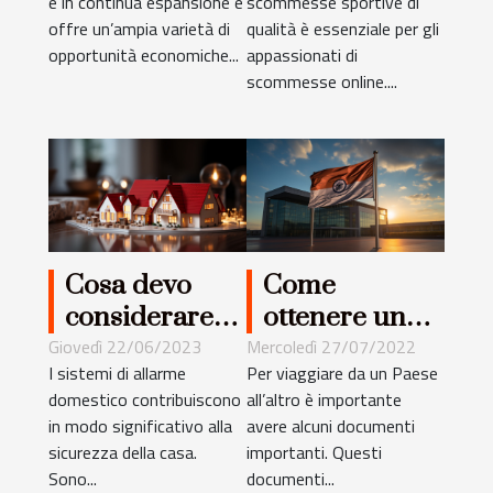
è in continua espansione e
scommesse sportive di
online:
sportive ?
offre un’ampia varietà di
qualità è essenziale per gli
esplorando il
opportunità economiche...
appassionati di
bonus di €450
scommesse online....
+ 250 FS
gratis
Cosa devo
Come
considerare
ottenere un
quando
visto
Giovedì 22/06/2023
Mercoledì 27/07/2022
I sistemi di allarme
Per viaggiare da un Paese
acquisto un
elettronico
domestico contribuiscono
all’altro è importante
allarme per la
per la
in modo significativo alla
avere alcuni documenti
casa ?
Repubblica
sicurezza della casa.
importanti. Questi
dell'India
Sono...
documenti...