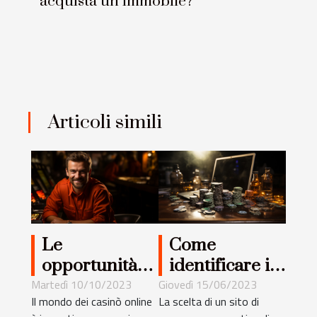
acquista un immobile?
Articoli simili
Le
Come
opportunità
identificare il
economiche
miglior sito di
Martedì 10/10/2023
Giovedì 15/06/2023
Il mondo dei casinò online
La scelta di un sito di
nei casinò
scommesse