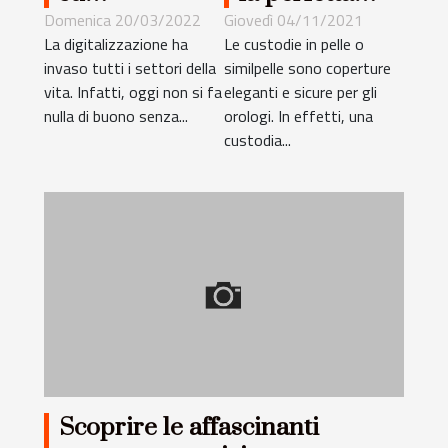
eRowzFinder:
custodia per
Domenica 20/03/2022
Giovedì 04/11/2021
La digitalizzazione ha
Le custodie in pelle o
cosa devi
orologi in
invaso tutti i settori della
similpelle sono coperture
sapere?
pelle e
vita. Infatti, oggi non si fa
eleganti e sicure per gli
similpelle
nulla di buono senza...
orologi. In effetti, una
custodia...
Scoprire le affascinanti