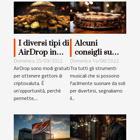
I diversi tipi di
Alcuni
AirDrop in
consigli su
criptovaluta
come suonare
Domenica 25/09/2022
Domenica 14/08/2022
AirDrop sono modi gratuiti
Tra tutti gli strumenti
bene il
per ottenere gettoni di
musicali che si possono
tamburo di
criptovaluta. È
facilmente suonare da soli
Zena
un’opportunità, perché
per divertirsi, segnaliamo
permette,...
il...