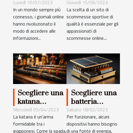
seguire le
miglior sito di
Lunedì 10/07/2023
Giovedì 15/06/2023
In un mondo sempre più
La scelta di un sito di
notizie
scommesse
connesso, i giornali online
scommesse sportive di
sportive su un
sportive ?
hanno rivoluzionato il
qualità è essenziale per gli
giornale
modo di accedere alle
appassionati di
online ?
informazioni...
scommesse online....
Scegliere una
Scegliere una
katana
batteria
giapponese :
solare: cosa
Mercoledì 05/04/2023
Sabato 18/02/2023
La katana è un’arma
Per funzionare, alcuni
cosa
bisogna
formidabile tra i
dispositivi hanno bisogno
considerare
considerare ?
giapponesi. Come la spada,
di una fonte di energia,