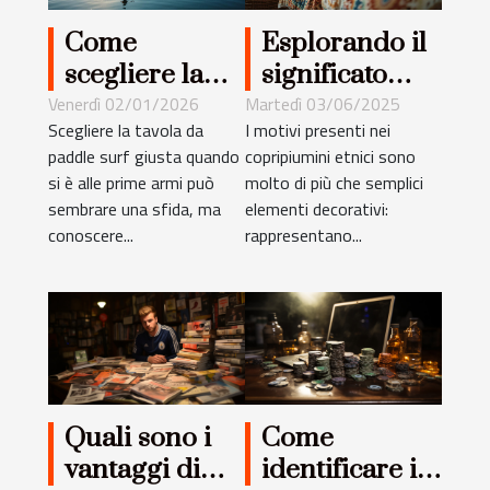
Come
Esplorando il
scegliere la
significato
tavola da
culturale dei
Venerdì 02/01/2026
Martedì 03/06/2025
Scegliere la tavola da
I motivi presenti nei
paddle surf
motivi nei
paddle surf giusta quando
copripiumini etnici sono
ideale per
copripiumini
si è alle prime armi può
molto di più che semplici
principianti?
etnici
sembrare una sfida, ma
elementi decorativi:
conoscere...
rappresentano...
Quali sono i
Come
vantaggi di
identificare il