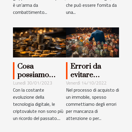
per fare la
è un’arma da
che può essere fornita da
scelta migliore
combattimento...
una...
?
Cosa
Errori da
possiamo
evitare
sapere sulle
quando si
Lunedì 30/01/2023
Venerdì 14/10/2022
Con la costante
Nel processo di acquisto di
criptovalute?
acquista un
evoluzione della
un immobile, spesso
immobile?
tecnologia digitale, le
commettiamo degli errori
criptovalute non sono più
per mancanza di
un ricordo del passato....
attenzione o per...