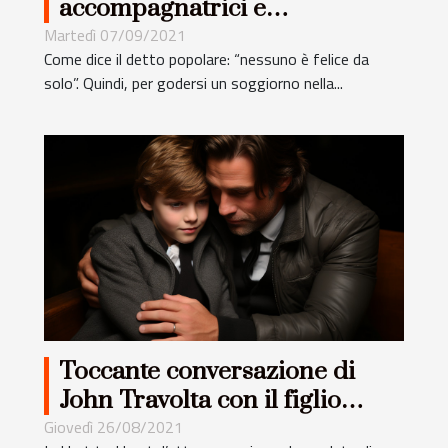
accompagnatrici e
accompagnatori di Milano
Martedì 07/09/2021
Come dice il detto popolare: “nessuno è felice da
solo”. Quindi, per godersi un soggiorno nella...
Toccante conversazione di
John Travolta con il figlio
minore
Giovedì 26/08/2021