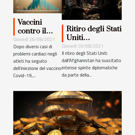
Vaccini
Ritiro degli Stati
contro il
Uniti
coronavirus :
Giovedì 26/08/2021
dall'Afghanistan:
Giovedì 26/08/2021
Dopo diversi casi di
allenamento
Il ritiro degli Stati Uniti
problemi cardiaci negli
vantaggio per la
ultime non
dall’Afghanistan ha suscitato
atleti ha seguito
Cina
consigliato
intense spinte diplomatiche
dell’iniezione del vaccino
da parte della...
Covid-19,...