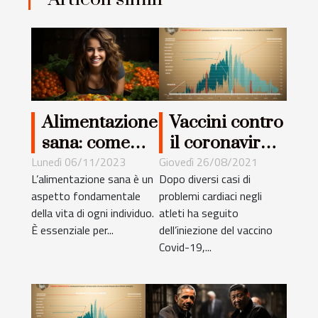
Alimentazione
Vaccini contro
sana: come
il coronavirus :
influisce sul
allenamento
Lunedì 06/11/2023
Giovedì 26/08/2021
L’alimentazione sana è un
Dopo diversi casi di
nostro
ultime non
aspetto fondamentale
problemi cardiaci negli
benessere
consigliato
della vita di ogni individuo.
atleti ha seguito
quotidiano
È essenziale per...
dell’iniezione del vaccino
Covid-19,...